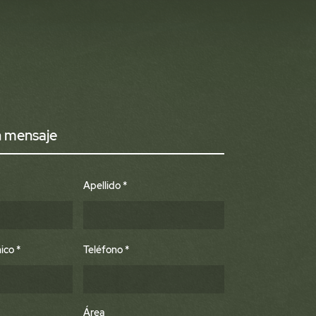
n mensaje
Apellido
nico
Teléfono
Área