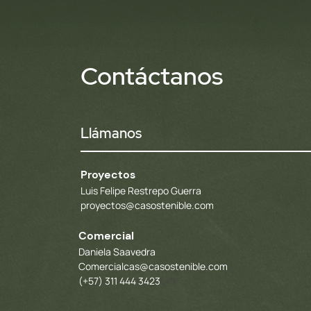
Contáctanos
La importancia de los
Reportes de Sostenibilidad:
Más allá de la comunicación
Llámanos
Proyectos
Luis Felipe Restrepo Guerra
proyectos@casostenible.com
Comercial
Daniela Saavedra
Comercialcas@casostenible.com
(+57) 311 444 3423​
(+5