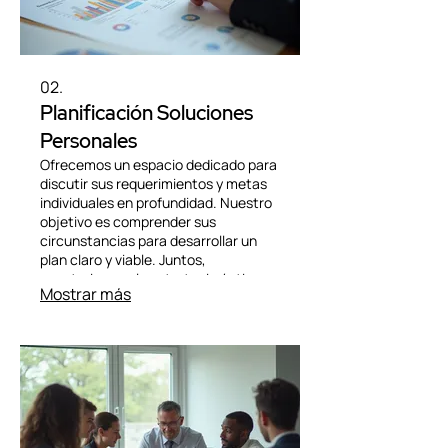
02.
Planificación Soluciones
Personales
Ofrecemos un espacio dedicado para
discutir sus requerimientos y metas
individuales en profundidad. Nuestro
objetivo es comprender sus
circunstancias para desarrollar un
plan claro y viable. Juntos,
construiremos la estrategia óptima
Mostrar más
que le guiará hacia el éxito. Reciba
atención personalizada para sus
proyectos.