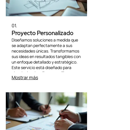
01.
Proyecto Personalizado
Diseñamos soluciones a medida que
se adaptan perfectamente a sus
necesidades únicas. Transformamos
sus ideas en resultados tangibles con
un enfoque detallado y estratégico.
Este servicio está diseñado para
abordar los desafíos específicos que
Mostrar más
enfrenta y ofrecer resultados
excepcionales. Permítanos ayudarle
a alcanzar sus objetivos más
ambiciosos.