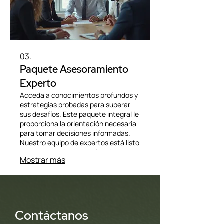
03.
Paquete Asesoramiento
Experto
Acceda a conocimientos profundos y
estrategias probadas para superar
sus desafíos. Este paquete integral le
proporciona la orientación necesaria
para tomar decisiones informadas.
Nuestro equipo de expertos está listo
para compartir su experiencia y
Mostrar más
validar su visión. Impulse su proyecto
con una guía confiable.
Contáctanos