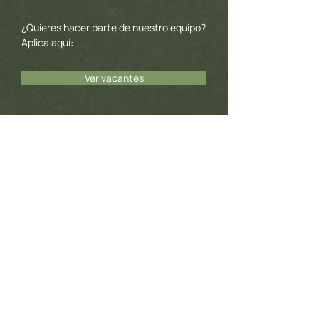
¿Quieres hacer parte de nuestro equipo?
Aplica aquí:
Ver vacantes
Proyectos
Luis Felipe Restrepo Guerra
proyectos@casostenible.com
Comercial
Daniela Saavedra
Comercialcas@casostenible.com
(+57)
311 444 3423
(+5
Reserva una